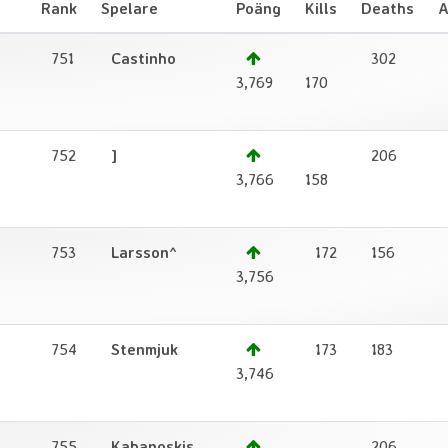
Rank
Spelare
Poäng
Kills
Deaths
A
751
Castinho
302
1
3,769
170
752
]
206
1
3,766
158
753
Larsson^
172
156
1
3,756
754
Stenmjuk
173
183
1
3,746
755
Kabanoskis
206
1