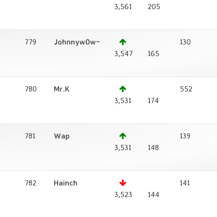
3,561
205
779
Johnnyw0w~
130
1
3,547
165
780
Mr.K
552
1
3,531
174
781
Wap
139
1
3,531
148
782
Hainch
141
1
3,523
144