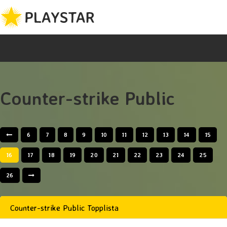
Counter-strike Public
6
7
8
9
10
11
12
13
14
15
16
17
18
19
20
21
22
23
24
25
26
Counter-strike Public Topplista