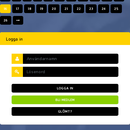
16
17
18
19
20
21
22
23
24
25
26
Logga in
LOGGA IN
BLI MEDLEM
GLÖMT?