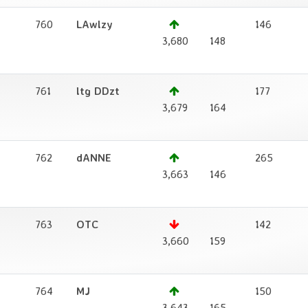
760
LAwlzy
146
1
3,680
148
761
ltg DDzt
177
1
3,679
164
762
dANNE
265
1
3,663
146
763
OTC
142
1
3,660
159
764
MJ
150
1
3,643
165