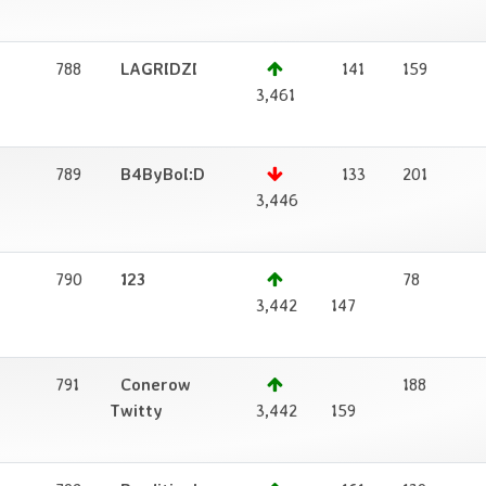
788
LAGRIDZI
141
159
1
3,461
789
B4ByBoI:D
133
201
1
3,446
790
123
78
1
3,442
147
791
Conerow
188
1
Twitty
3,442
159