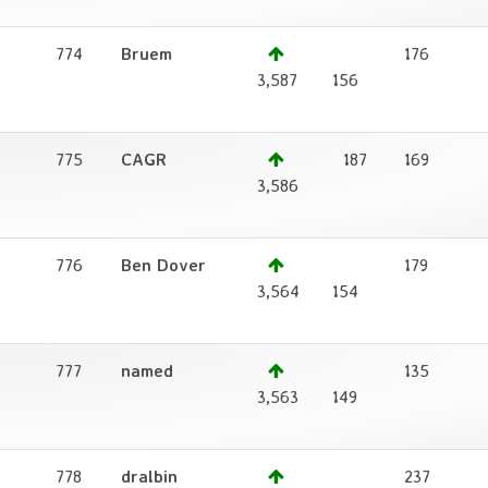
774
Bruem
176
1
3,587
156
775
CAGR
187
169
3,586
776
Ben Dover
179
2
3,564
154
777
named
135
1
3,563
149
778
dralbin
237
1