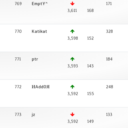
769
EmptY^
171
1
3,611
168
770
Katikat
328
1
3,598
152
771
ptr
184
1
3,593
143
772
ИAdd0Я
248
1
3,592
155
773
jz
133
1
3,592
149