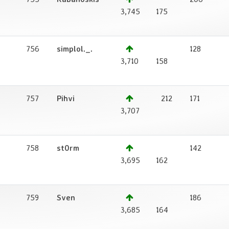
3,745
175
756
simplol._.
128
2
3,710
158
757
Pihvi
212
171
1
3,707
758
st0rm
142
2
3,695
162
759
Sven
186
1
3,685
164