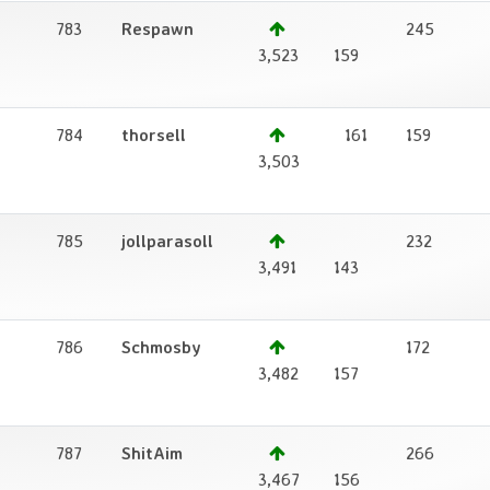
783
Respawn
245
1
3,523
159
784
thorsell
161
159
1
3,503
785
jollparasoll
232
1
3,491
143
786
Schmosby
172
1
3,482
157
787
ShitAim
266
1
3,467
156