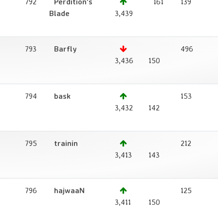
792
Perdition's
161
139
1
Blade
3,439
793
Barfly
496
3,436
150
794
bask
153
1
3,432
142
795
trainin
212
1
3,413
143
796
hajwaaN
125
1
3,411
150