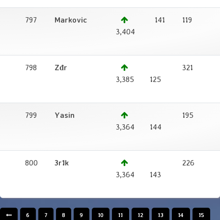
797
Markovic
141
119
2
3,404
798
Zđr
321
1
3,385
125
799
Yasin
195
1
3,364
144
800
3r1k
226
1
3,364
143
6
7
8
9
10
11
12
13
14
15