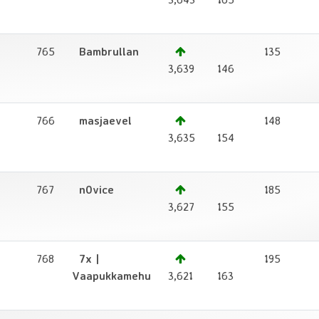
765
Bambrullan
135
1
3,639
146
766
masjaevel
148
1
3,635
154
767
n0vice
185
1
3,627
155
768
7x |
195
1
Vaapukkamehu
3,621
163