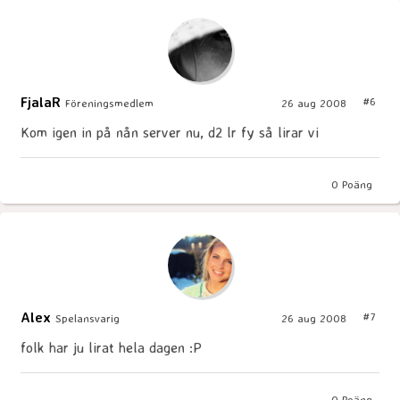
FjalaR
#6
Föreningsmedlem
26 aug 2008
Kom igen in på nån server nu, d2 lr fy så lirar vi
0
Poäng
Alex
#7
Spelansvarig
26 aug 2008
folk har ju lirat hela dagen :P
0
Poäng