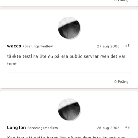
wacco
#8
Föreningsmedlem
27 aug 2008
tänkte testlira lite nu på era public servrar men det var
tomt.
0
Poäng
LongTon
#9
Föreningsmedlem
28 aug 2008
Kan tror att detta beror lite på att dom inte är anti vac