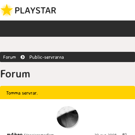
Forum
Public-servrarna
Forum
Tomma servrar.
m4jken
#0
Föreningsmedlem
20 aug 2008