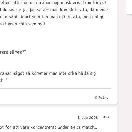
, eller sitter du och tränar upp musklerna framför cs?
l du svarar ja.. jag sa att man kan sluta äta, då menar
ks o sånt.. klart som fan man måste äta, men enligt
s chips o cola som mat..
trera sämre?"
 tränar något så kommer man inte orka hålla sig
h. "
0
Poäng
#24
11 aug 2008
 för att vara koncentrerat under en cs match...