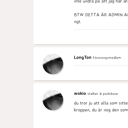
inte undra på att jag har ar
BTW DETTA ÄR ADMIN ANSÖK
ngt.
LongTon
Föreningsmedlem
wokio
stalker & pedobear
du tror ju att alla som sitt
kroppen, du är nog den som 