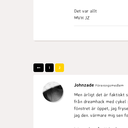
Det var allt
MVH JZ
1
2
Johnzade
Föreningsmedlem
Men ärligt det är faktiskt 
från dreamhack med cykel :D
fönstret är öppet, jag frys
jag den. värmare mig sen fo