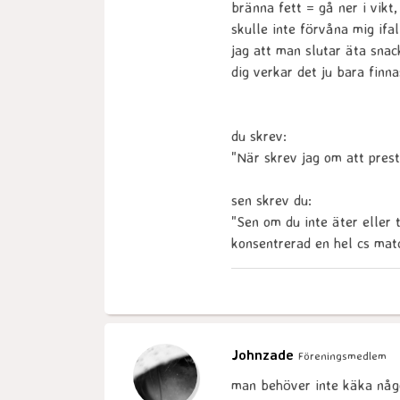
bränna fett = gå ner i vikt
skulle inte förvåna mig ifal
jag att man slutar äta snac
dig verkar det ju bara finna
du skrev:
"När skrev jag om att pres
sen skrev du:
"Sen om du inte äter eller
konsentrerad en hel cs matc
Johnzade
Föreningsmedlem
man behöver inte käka något