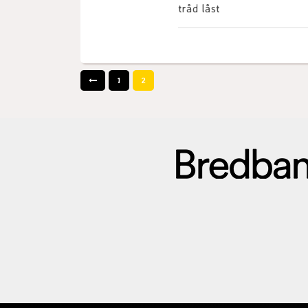
tråd låst
1
2