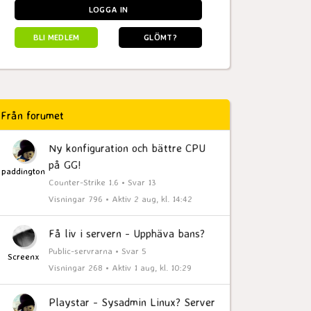
LOGGA IN
BLI MEDLEM
GLÖMT?
Från forumet
Ny konfiguration och bättre CPU
på GG!
paddington
Counter-Strike 1.6 • Svar 13
Visningar 796 • Aktiv 2 aug, kl. 14:42
Få liv i servern - Upphäva bans?
Public-servrarna • Svar 5
Screenx
Visningar 268 • Aktiv 1 aug, kl. 10:29
Playstar - Sysadmin Linux? Server