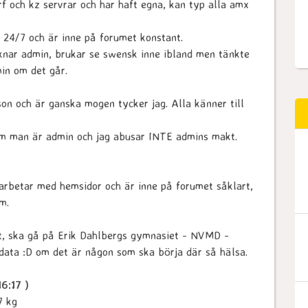
rf och kz servrar och har haft egna, kan typ alla amx
 24/7 och är inne på forumet konstant.
knar admin, brukar se swensk inne ibland men tänkte
in om det går.
on och är ganska mogen tycker jag. Alla känner till
om man är admin och jag abusar INTE admins makt.
, arbetar med hemsidor och är inne på forumet såklart,
m.
t, ska gå på Erik Dahlbergs gymnasiet - NVMD -
ata :D om det är någon som ska börja där så hälsa.
6:17 )
7 kg