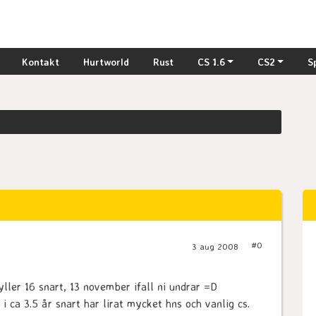
Kontakt
Hurtworld
Rust
CS 1.6
CS2
S
#0
3 aug 2008
yller 16 snart, 13 november ifall ni undrar =D
 i ca 3.5 år snart har lirat mycket hns och vanlig cs.