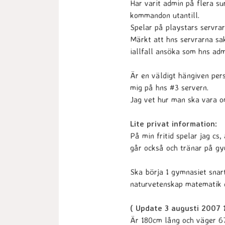
Har varit admin på flera su
kommandon utantill.
Spelar på playstars servrar
Märkt att hns servrarna sa
iallfall ansöka som hns adm
Är en väldigt hängiven pers
mig på hns #3 servern.
Jag vet hur man ska vara 
Lite privat information:
På min fritid spelar jag cs
går också och tränar på gy
Ska börja 1 gymnasiet snar
naturvetenskap matematik d
( Update 3 augusti 2007 1
Är 180cm lång och väger 6