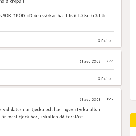
nold kropp !
 TRÖD =D den värkar har blivit hälso tråd llr
0
Poäng
#22
11 aug 2008
0
Poäng
#23
11 aug 2008
er vid datorn är tjocka och har ingen styrka alls i
är mest tjock här, i skallen då förståss