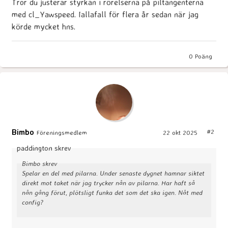
Tror du justerar styrkan i rörelserna på piltangenterna
med cl_Yawspeed. Iallafall för flera år sedan när jag
körde mycket hns.
0
Poäng
Bimbo
#2
Föreningsmedlem
22 okt 2025
paddington skrev
Bimbo skrev
Spelar en del med pilarna. Under senaste dygnet hamnar siktet
direkt mot taket när jag trycker nån av pilarna. Har haft så
nån gång förut, plötsligt funka det som det ska igen. Nåt med
config?