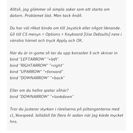
Alltså, jag glömmer så simpla saker som att starta om
datorn. Problemet löst. Men tack åndå.
Du har väl råkat binda om till Joystick eller något liknande.
Gå till CS menyn > Options > Keyboard [Use Defaults] nere i
vänstra hörnet och tryck Apply och OK.
När du är in-game så tar du upp konsolen § och skriver in
bind "LEFTARROW" "+left"
bind "RIGHTARROW" "+right"
bind "UPARROW" "+forward"
bind "DOWNARROW" "+back"
Eller om du hellre spelar såhär?
bind "DOWNARROW" "+lookdown"
Tror du justerar styrkan i rörelserna på piltangenterna med
cl_Yawspeed. Iallafall för flera år sedan när jag körde mycket
hns.