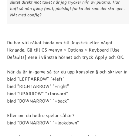
siktet direkt mot taket när jag trycker nån av pilarna. Har
haft så nån gång förut, plötsligt funka det som det ska igen.
Nåt med config?
Du har väl råkat binda om till Joystick eller något
liknande. Gå till CS menyn > Options > Keyboard [Use
Defaults] nere i vänstra hörnet och tryck Apply och OK.
När du är in-game så tar du upp konsolen § och skriver in
bind "LEFTARROW" "+left"
bind "RIGHTARROW" "+right"
bind "UPARROW" "+forward"
bind "DOWNARROW" "+back"
Eller om du hellre spelar såhär?
bind "DOWNARROW" "+lookdown"