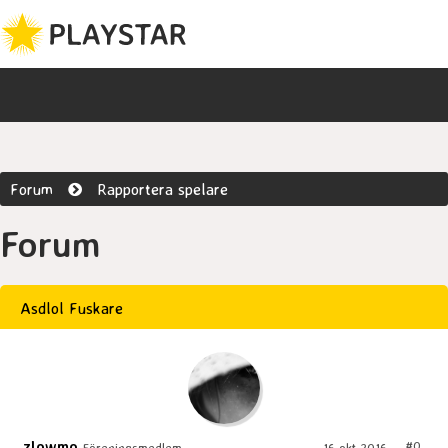
Forum
Rapportera spelare
Forum
Asdlol Fuskare
zlowmo
#0
Föreningsmedlem
16 okt 2016