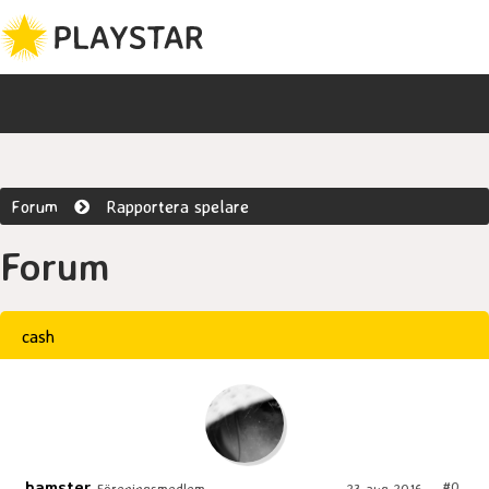
Forum
Rapportera spelare
Forum
cash
hamster
#0
Föreningsmedlem
23 aug 2016