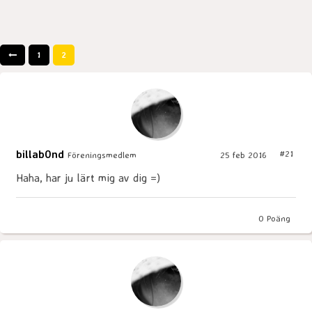
1
2
billab0nd
#21
Föreningsmedlem
25 feb 2016
Haha, har ju lärt mig av dig =)
0
Poäng