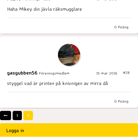
Haha Mikey din jävla räksmugglare
0
Poäng
gasgubben56
#28
Föreningsmedlem
15 mar 2016
styggel vad är printen på knivnigen av mirra då
0
Poäng
1
2
Logga in