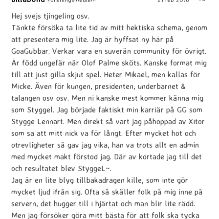
Hej svejs tjingeling osv.
Tänkte försöka ta lite tid av mitt hektiska schema, genom
att presentera mig lite. Jag är hyffsat ny här på
GoaGubbar. Verkar vara en suverän community för övrigt.
Är född ungefär när Olof Palme sköts. Kanske format mig
till att just gilla skjut spel. Heter Mikael, men kallas för
Micke. Även för kungen, presidenten, underbarnet &
talangen osv osv. Men ni kanske mest kommer känna mig
som Styggel. Jag började faktiskt min karriär på GG som
Stygge Lennart. Men direkt så vart jag påhoppad av Xitor
som sa att mitt nick va för långt. Efter mycket hot och
otrevligheter så gav jag vika, han va trots allt en admin
med mycket makt förstod jag. Där av kortade jag till det
och resultatet blev StyggeL~.
Jag är en lite blyg tillbakadragen kille, som inte gör
mycket ljud ifrån sig. Ofta så skäller folk på mig inne på
servern, det hugger till i hjärtat och man blir lite rädd.
Men jag försöker göra mitt bästa för att folk ska tycka