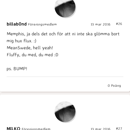
billab0nd
#26
Föreningsmedlem
13 mar 2016
Memphis, ja dels det och för att ni inte ska glömma bort
mig hux flux. :)
MeanSwede, hell yeah!
Fluffy, du med, du med :D
ps. BUMP!
0
Poäng
MILKO
#27
Föreningsmedlem
13 mar 2016