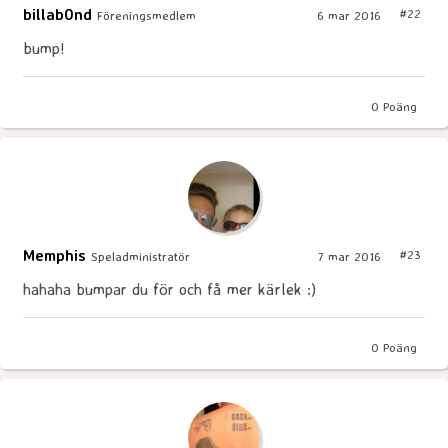
billab0nd
#22
Föreningsmedlem
6 mar 2016
bump!
0
Poäng
Memphis
#23
Speladministratör
7 mar 2016
hahaha bumpar du för och få mer kärlek :)
0
Poäng