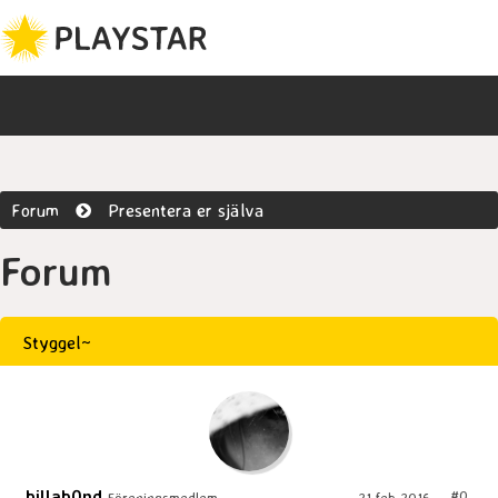
Forum
Presentera er själva
Forum
Styggel~
billab0nd
#0
Föreningsmedlem
21 feb 2016