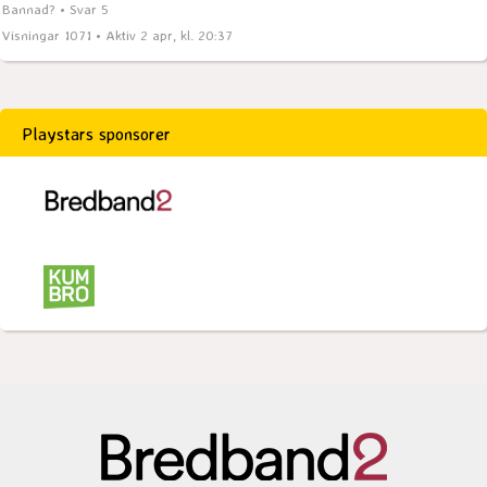
Bannad? • Svar 5
Visningar 1071 • Aktiv 2 apr, kl. 20:37
Playstars sponsorer