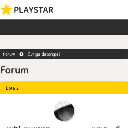
Forum
Övriga datorspel
Forum
Dota 2
sacke1
#0
Föreningsmedlem
12 apr 2012