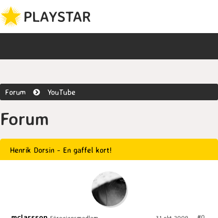
Forum
YouTube
Forum
Henrik Dorsin - En gaffel kort!
mclarsson
#0
Föreningsmedlem
31 okt 2009