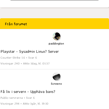
Från forumet
paddington
Playstar - Sysadmin Linux? Server
Counter-Strike 1.6 • Svar 6
Visningar 240 • Aktiv Idag, kl. 01:37
Screenx
Få liv i servern - Upphäva bans?
Public-servrarna • Svar 6
Visningar 294 • Aktiv Igår, kl. 19:10