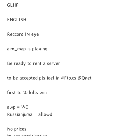
GLHF
ENGLISH
Reccord IN eye
aim_map is playing
Be ready to rent a server
to be accepted pls idel in #Ftp.cs @Qnet
first to 10 kills win
awp = WO
Russianjuma = allowd
No prices
im not participating