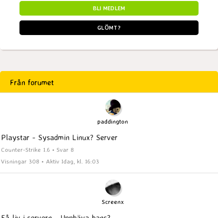
BLI MEDLEM
GLÖMT?
Från forumet
paddington
Playstar - Sysadmin Linux? Server
Counter-Strike 1.6 • Svar 8
Visningar 308 • Aktiv Idag, kl. 16:03
Screenx
Få liv i servern - Upphäva bans?