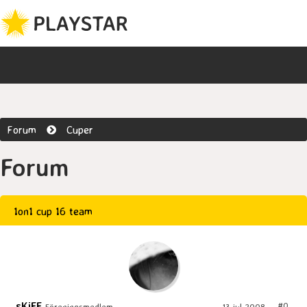
Forum
Cuper
Forum
1on1 cup 16 team
sKiFF
#0
Föreningsmedlem
13 jul 2008